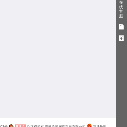
在
线
客
服
603号
51LA
© 版权所有 安徽徐记网络科技有限公司
营业执照