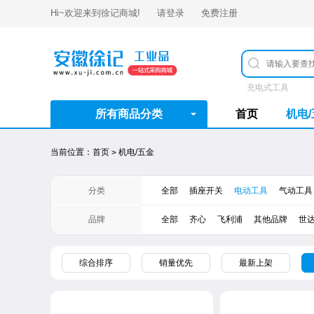
Hi~欢迎来到
徐记商城
!
请登录
免费注册
充电式工具
所有商品分类
首页
机电
当前位置：
首页
机电/五金
>
分类
全部
插座开关
电动工具
气动工具
品牌
全部
齐心
飞利浦
其他品牌
世
综合排序
销量优先
最新上架