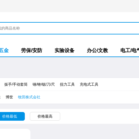
/五金
劳保/安防
实验设备
办公/文教
电工/电
扳手/手动套筒
锤/锉/锯/刀/尺
扭力工具
充电式工具
达
​博世
牧田株式会社
价格最低
价格最高