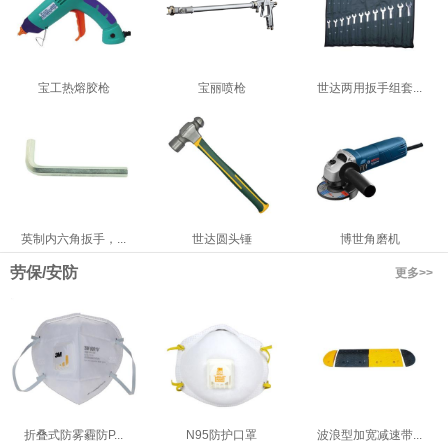
宝工热熔胶枪
宝丽喷枪
世达两用扳手组套...
英制内六角扳手，...
世达圆头锤
博世角磨机
劳保/安防
更多>>
折叠式防雾霾防P...
N95防护口罩
波浪型加宽减速带...