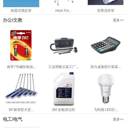
组装式滴定管
Heal For...
至尊冻存管
办公/文教
更多>>
南孚7号碱性电池...
工业用吸尘器工厂...
得力桌面型计算器...
36”标准型大堂...
3M 全能清洁剂
飞利浦 LED灯...
电工/电气
更多>>