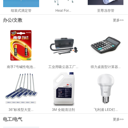
组装式滴定管
Heal For...
至尊冻存管
办公/文教
更多>>
南孚7号碱性电池...
工业用吸尘器工厂...
得力桌面型计算器...
36”标准型大堂...
3M 全能清洁剂
飞利浦 LED灯...
电工/电气
更多>>