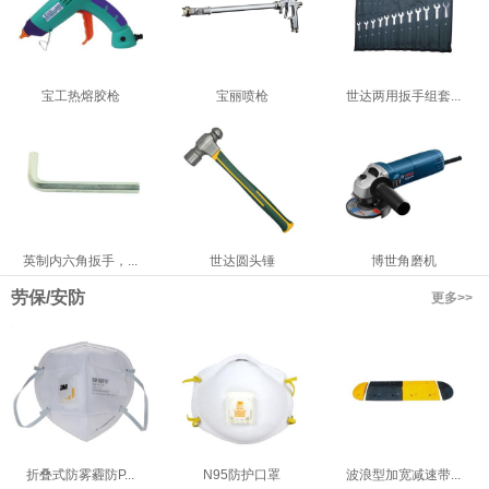
宝工热熔胶枪
宝丽喷枪
世达两用扳手组套...
英制内六角扳手，...
世达圆头锤
博世角磨机
劳保/安防
更多>>
折叠式防雾霾防P...
N95防护口罩
波浪型加宽减速带...