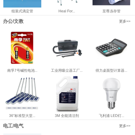
组装式滴定管
Heal For...
至尊冻存管
办公/文教
更多>>
南孚7号碱性电池...
工业用吸尘器工厂...
得力桌面型计算器...
36”标准型大堂...
3M 全能清洁剂
飞利浦 LED灯...
电工/电气
更多>>