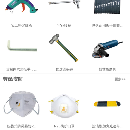
宝工热熔胶枪
宝丽喷枪
世达两用扳手组套...
英制内六角扳手，...
世达圆头锤
博世角磨机
劳保/安防
更多>>
折叠式防雾霾防P...
N95防护口罩
波浪型加宽减速带...