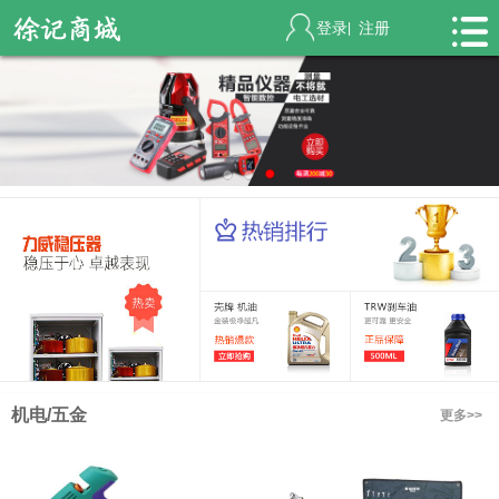
登录
注册
|
机电/五金
更多>>