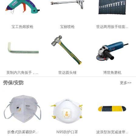
宝工热熔胶枪
宝丽喷枪
世达两用扳手组套...
英制内六角扳手，...
世达圆头锤
博世角磨机
劳保/安防
更多>>
折叠式防雾霾防P...
N95防护口罩
波浪型加宽减速带...