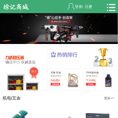
登录
注册
|
机电/五金
更多>>