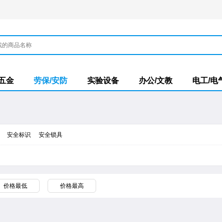
/五金
劳保/安防
实验设备
办公/文教
电工/电
安全标识
安全锁具
价格最低
价格最高