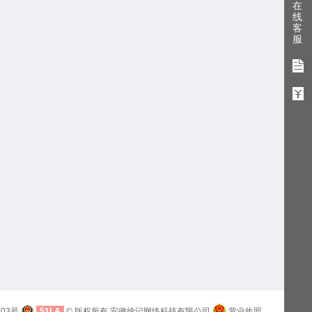
在
线
客
服
603号
51LA
© 版权所有 安徽徐记网络科技有限公司
营业执照