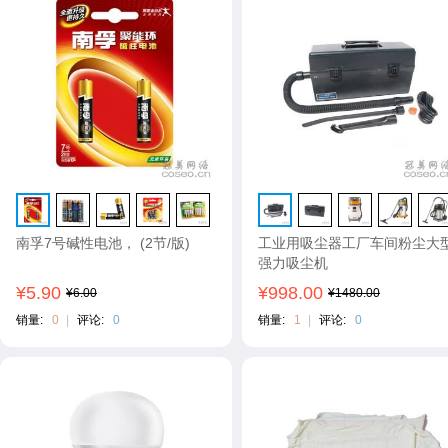
南孚7号碱性电池， (2节/版)
工业用吸尘器工厂车间粉尘大
强力吸尘机
¥5.90
¥998.00
¥6.00
¥1480.00
销量:
0
|
评论:
0
销量:
1
|
评论:
0