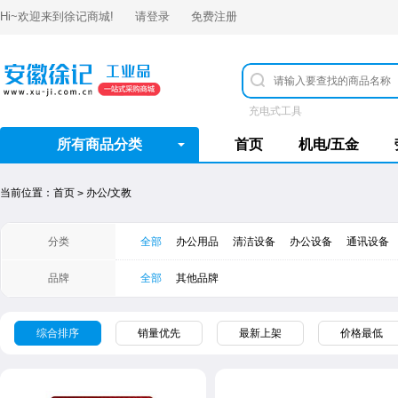
Hi~欢迎来到
徐记商城
!
请登录
免费注册
充电式工具
所有商品分类
首页
机电/五金
当前位置：
首页
办公/文教
>
分类
全部
办公用品
清洁设备
办公设备
通讯设备
品牌
全部
其他品牌
综合排序
销量优先
最新上架
价格最低