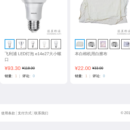
飞利浦 LED灯泡 e14e27大小螺
本白棉机用白擦布
口
¥93.30
¥22.00
¥118.00
¥33.00
销量:
1
|
评论:
0
销量:
1
|
评论:
0
© 20
使用条款
支付方式
联系我们