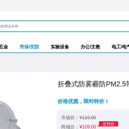
/五金
劳保/安防
实验设备
办公/文教
电工/电
折叠式防雾霾防PM2.
价格优惠，限时特价！
市场价：¥
119.00
促销价
商城价：
¥
109.00