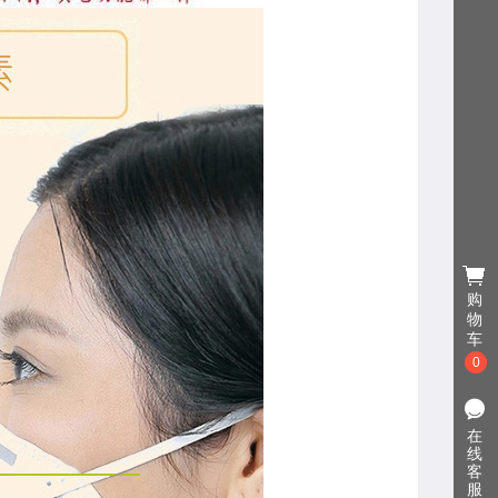
购
物
车
0
在
线
客
服