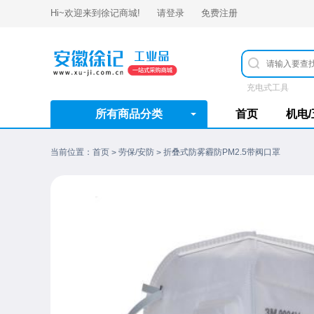
Hi~欢迎来到
徐记商城
!
请登录
免费注册
充电式工具
所有商品分类
首页
机电
当前位置：
首页
劳保/安防
折叠式防雾霾防PM2.5带阀口罩
>
>