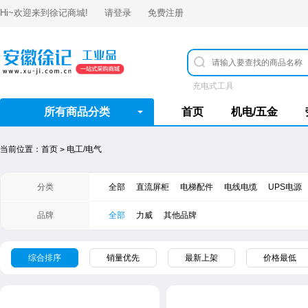
Hi~欢迎来到
徐记商城
!
请登录
免费注册
充电式工具
所有商品分类
首页
机电/五金
当前位置：
首页
电工/电气
>
分类
全部
直流屏柜
电梯配件
电线电缆
UPS电源
品牌
全部
力威
其他品牌
综合排序
销量优先
最新上架
价格最低