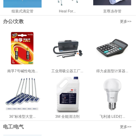
组装式滴定管
Heal For...
至尊冻存管
办公/文教
更多>>
南孚7号碱性电池...
工业用吸尘器工厂...
得力桌面型计算器...
36”标准型大堂...
3M 全能清洁剂
飞利浦 LED灯...
电工/电气
更多>>