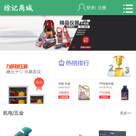
登录
注册
|
机电/五金
更多>>