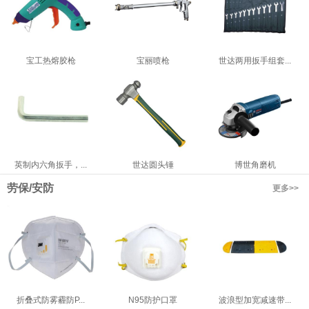
宝工热熔胶枪
宝丽喷枪
世达两用扳手组套...
英制内六角扳手，...
世达圆头锤
博世角磨机
劳保/安防
更多>>
折叠式防雾霾防P...
N95防护口罩
波浪型加宽减速带...