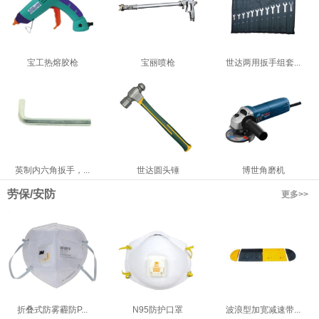
宝工热熔胶枪
宝丽喷枪
世达两用扳手组套...
英制内六角扳手，...
世达圆头锤
博世角磨机
劳保/安防
更多>>
折叠式防雾霾防P...
N95防护口罩
波浪型加宽减速带...