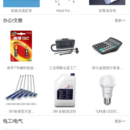
组装式滴定管
Heal For...
至尊冻存管
办公/文教
更多>>
南孚7号碱性电池...
工业用吸尘器工厂...
得力桌面型计算器...
36”标准型大堂...
3M 全能清洁剂
飞利浦 LED灯...
电工/电气
更多>>