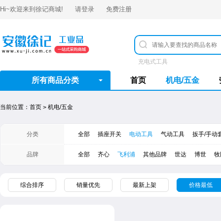
Hi~欢迎来到
徐记商城
!
请登录
免费注册
充电式工具
所有商品分类
首页
机电/五金
当前位置：
首页
机电/五金
>
分类
全部
插座开关
电动工具
气动工具
扳手/手动
品牌
全部
齐心
飞利浦
其他品牌
世达
​博世
牧
综合排序
销量优先
最新上架
价格最低