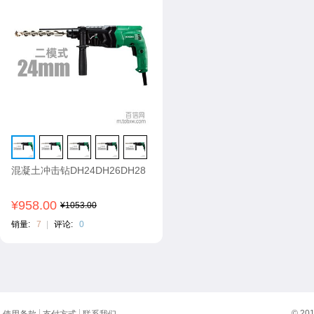
混凝土冲击钻DH24DH26DH28
¥958.00
¥1053.00
销量:
7
|
评论:
0
© 20