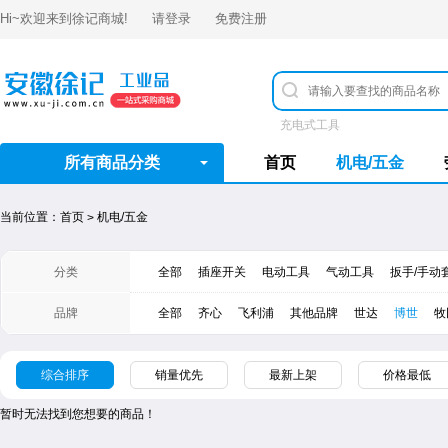
Hi~欢迎来到
徐记商城
!
请登录
免费注册
充电式工具
所有商品分类
首页
机电/五金
当前位置：
首页
机电/五金
>
分类
全部
插座开关
电动工具
气动工具
扳手/手动
品牌
全部
齐心
飞利浦
其他品牌
世达
​博世
牧
综合排序
销量优先
最新上架
价格最低
暂时无法找到您想要的商品！