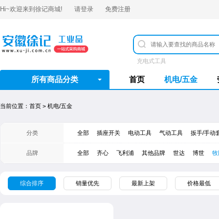
Hi~欢迎来到
徐记商城
!
请登录
免费注册
充电式工具
所有商品分类
首页
机电/五金
当前位置：
首页
机电/五金
>
分类
全部
插座开关
电动工具
气动工具
扳手/手动
品牌
全部
齐心
飞利浦
其他品牌
世达
​博世
牧
综合排序
销量优先
最新上架
价格最低