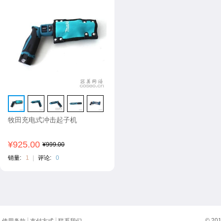
牧田充电式冲击起子机
¥925.00
¥999.00
销量:
1
|
评论:
0
© 20