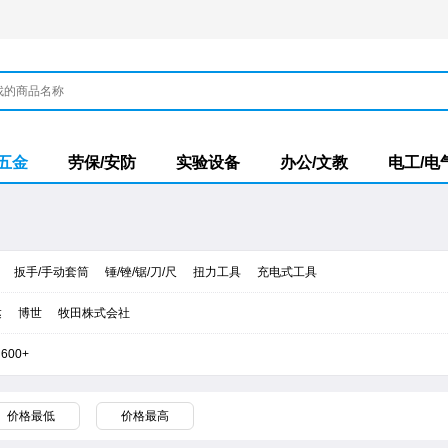
/五金
劳保/安防
实验设备
办公/文教
电工/电
扳手/手动套筒
锤/锉/锯/刀/尺
扭力工具
充电式工具
达
​博世
牧田株式会社
600+
价格最低
价格最高