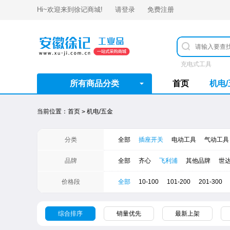
Hi~欢迎来到
徐记商城
!
请登录
免费注册
充电式工具
所有商品分类
首页
机电
当前位置：
首页
机电/五金
>
分类
全部
插座开关
电动工具
气动工具
品牌
全部
齐心
飞利浦
其他品牌
世
价格段
全部
10-100
101-200
201-300
综合排序
销量优先
最新上架