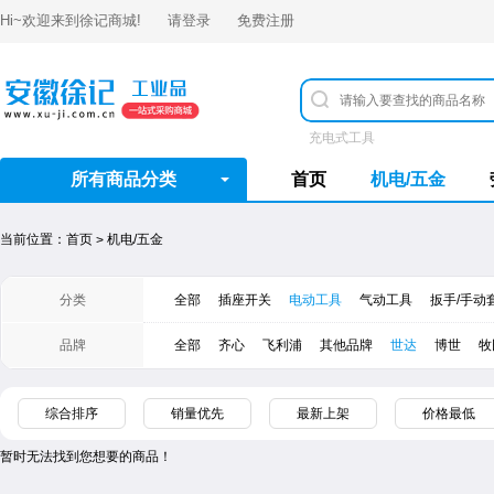
Hi~欢迎来到
徐记商城
!
请登录
免费注册
充电式工具
所有商品分类
首页
机电/五金
当前位置：
首页
机电/五金
>
分类
全部
插座开关
电动工具
气动工具
扳手/手动
品牌
全部
齐心
飞利浦
其他品牌
世达
​博世
牧
综合排序
销量优先
最新上架
价格最低
暂时无法找到您想要的商品！