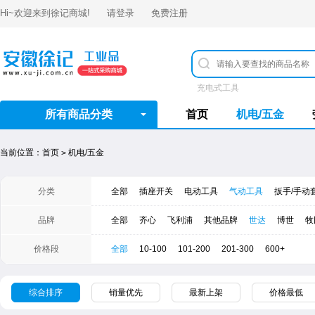
Hi~欢迎来到
徐记商城
!
请登录
免费注册
充电式工具
所有商品分类
首页
机电/五金
当前位置：
首页
机电/五金
>
分类
全部
插座开关
电动工具
气动工具
扳手/手动
品牌
全部
齐心
飞利浦
其他品牌
世达
​博世
牧
价格段
全部
10-100
101-200
201-300
600+
综合排序
销量优先
最新上架
价格最低