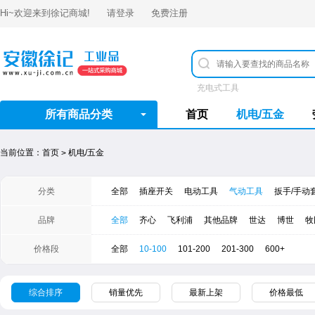
Hi~欢迎来到
徐记商城
!
请登录
免费注册
充电式工具
所有商品分类
首页
机电/五金
当前位置：
首页
机电/五金
>
分类
全部
插座开关
电动工具
气动工具
扳手/手动
品牌
全部
齐心
飞利浦
其他品牌
世达
​博世
牧
价格段
全部
10-100
101-200
201-300
600+
综合排序
销量优先
最新上架
价格最低