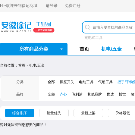
Hi~欢迎来到
徐记商城
!
请登录
免费注册
充电式工具
所有商品分类
首页
机电/五金
当前位置：
首页
机电/五金
>
分类
全部
插座开关
电动工具
气动工具
扳手/手动
品牌
全部
齐心
飞利浦
其他品牌
世达
​博世
牧
综合排序
销量优先
最新上架
价格最低
暂时无法找到您想要的商品！