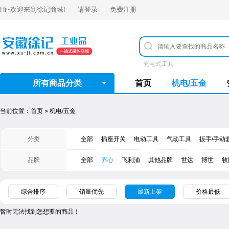
Hi~欢迎来到
徐记商城
!
请登录
免费注册
充电式工具
所有商品分类
首页
机电/五金
当前位置：
首页
机电/五金
>
分类
全部
插座开关
电动工具
气动工具
扳手/手动
品牌
全部
齐心
飞利浦
其他品牌
世达
​博世
牧
综合排序
销量优先
最新上架
价格最低
暂时无法找到您想要的商品！