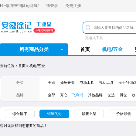
Hi~欢迎来到
徐记商城
!
请登录
免费注册
充电式工具
所有商品分类
首页
机电/五金
当前位置：
首页
机电/五金
>
分类
全部
插座开关
电动工具
气动工具
扳手/手动
品牌
全部
齐心
飞利浦
其他品牌
世达
​博世
牧
综合排序
销量优先
最新上架
价格最低
暂时无法找到您想要的商品！