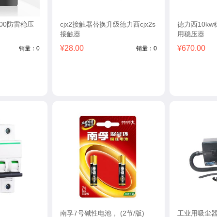
00防雷稳压
cjx2接触器替换升级德力西cjx2s
德力西10kw稳
接触器
用稳压器
¥28.00
¥670.00
销量：0
销量：0
南孚7号碱性电池， (2节/版)
工业用吸尘