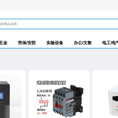
/五金
劳保/安防
实验设备
办公/文教
电工/电