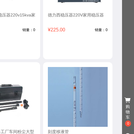
压器220v15kva家
德力西稳压器220V家用稳压器
¥225.00
销量：0
销量：0
购
物
车
0
器工厂车间粉尘大型
刻度移液管