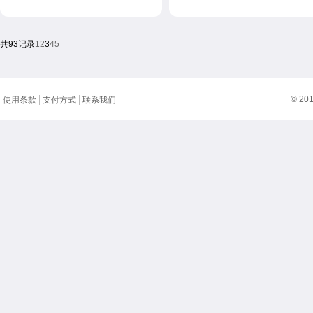
共93记录
1
2
3
4
5
© 20
使用条款
支付方式
联系我们