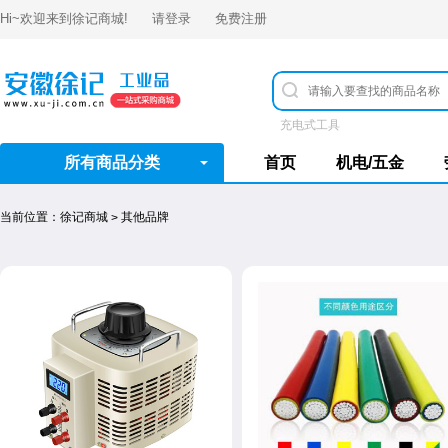
Hi~欢迎来到
徐记商城
!
请登录
免费注册
充电式工具
所有商品分类
首页
机电/五金
当前位置：
徐记商城
其他品牌
>