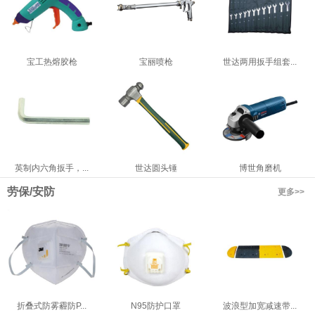
宝工热熔胶枪
宝丽喷枪
世达两用扳手组套...
英制内六角扳手，...
世达圆头锤
博世角磨机
劳保/安防
更多>>
折叠式防雾霾防P...
N95防护口罩
波浪型加宽减速带...