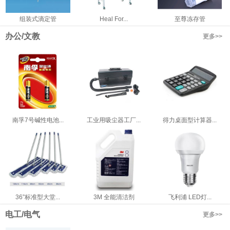
组装式滴定管
Heal For...
至尊冻存管
办公/文教
更多>>
南孚7号碱性电池...
工业用吸尘器工厂...
得力桌面型计算器...
36”标准型大堂...
3M 全能清洁剂
飞利浦 LED灯...
电工/电气
更多>>