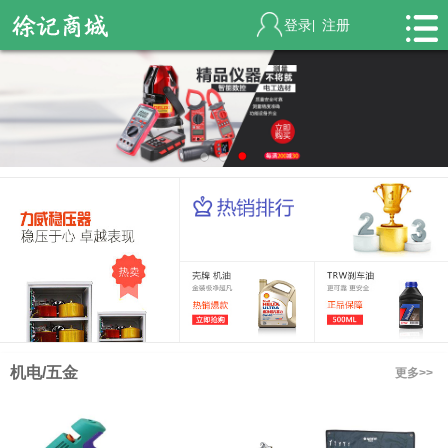
登录
注册
|
机电/五金
更多>>